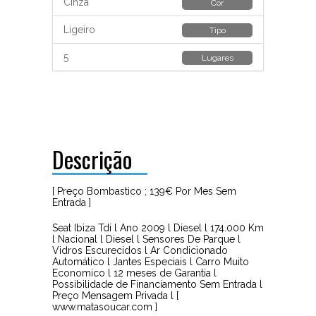
Cinza
Cor
Ligeiro
Tipo
5
Lugares
Descrição
[ Preço Bombastico ; 139€ Por Mes Sem
Entrada ]
Seat Ibiza Tdi l Ano 2009 l Diesel l 174.000 Km
l Nacional l Diesel l Sensores De Parque l
Vidros Escurecidos l Ar Condicionado
Automático l Jantes Especiais l Carro Muito
Economico l 12 meses de Garantia l
Possibilidade de Financiamento Sem Entrada l
Preço Mensagem Privada l [
www.matasoucar.com ]