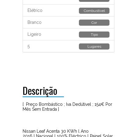
Elétrico
Combustível
Branco
Cor
Ligeiro
Tipo
5
Lugares
Descrição
[ Preço Bombástico ; Iva Dedútivel ; 154€ Por
Mês Sem Entrada ]
Nissan Leaf Acenta 30 KWh l Ano
2016 l Nacional l 100% Eléctrico l Painel Solar