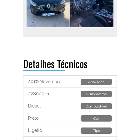
Detalhes Técnicos
2017/Novembro
Ano/Mês
228000km
Quilómetros
Diesel
Combustível
Preto
Cor
Ligeiro
Tipo