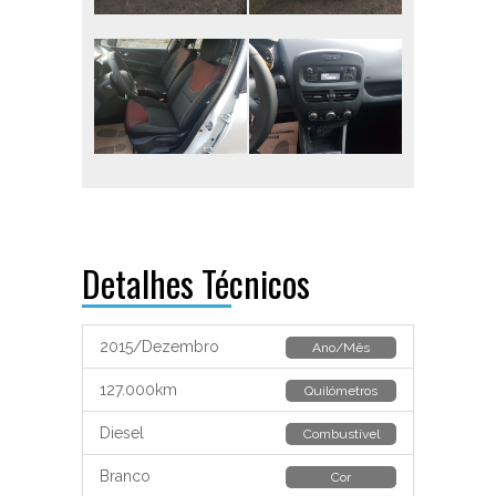
Detalhes Técnicos
2015/Dezembro
Ano/Mês
127.000km
Quilómetros
Diesel
Combustível
Branco
Cor