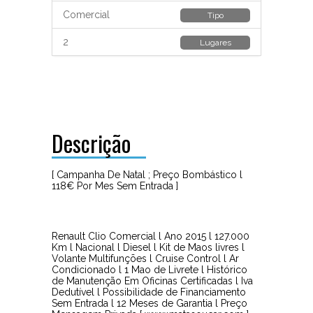
Comercial
Tipo
2
Lugares
Descrição
[ Campanha De Natal ; Preço Bombástico l
118€ Por Mes Sem Entrada ]
Renault Clio Comercial l Ano 2015 l 127.000
Km l Nacional l Diesel l Kit de Maos livres l
Volante Multifunções l Cruise Control l Ar
Condicionado l 1 Mao de Livrete l Histórico
de Manutenção Em Oficinas Certificadas l Iva
Dedutível l Possibilidade de Financiamento
Sem Entrada l 12 Meses de Garantia l Preço